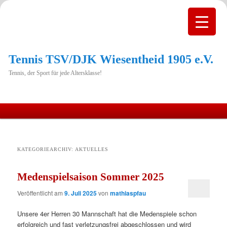
Tennis TSV/DJK Wiesentheid 1905 e.V.
Tennis, der Sport für jede Altersklasse!
Hauptmenü
Zum
Zum
primären
sekundären
KATEGORIEARCHIV:
AKTUELLES
Inhalt
Inhalt
Medenspielsaison Sommer 2025
springen
springen
Veröffentlicht am
9. Juli 2025
von
mathiaspfau
Unsere 4er Herren 30 Mannschaft hat die Medenspiele schon
erfolgreich und fast verletzungsfrei abgeschlossen und wird