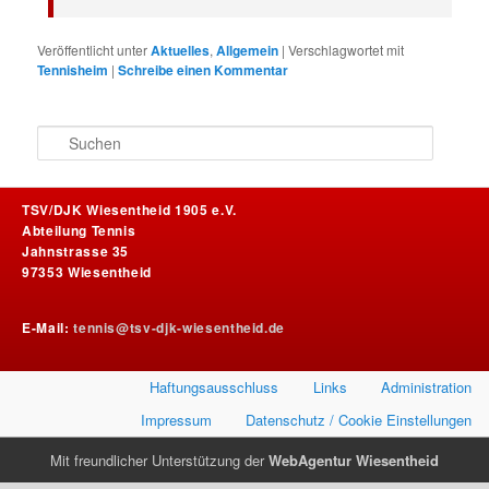
Veröffentlicht unter
Aktuelles
,
Allgemein
|
Verschlagwortet mit
Tennisheim
|
Schreibe einen Kommentar
S
u
c
h
TSV/DJK Wiesentheid 1905 e.V.
e
Abteilung Tennis
n
Jahnstrasse 35
97353 Wiesentheid
E-Mail:
tennis@tsv-djk-wiesentheid.de
Haftungsausschluss
Links
Administration
Impressum
Datenschutz / Cookie Einstellungen
Mit freundlicher Unterstützung der
WebAgentur Wiesentheid